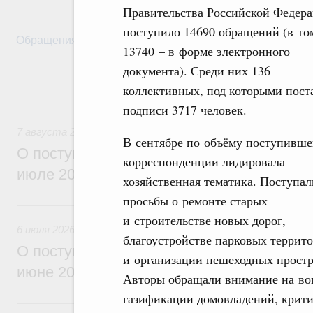
Правительства Российской Федер
поступило 14690 обращений (в то
Обращения
Личный приём
Правовая база
Обз
13740 – в форме электронного
документа). Среди них 136
коллективных, под которыми пост
7 августа, пятница
подписи 3717 человек.
7 августа 2026
В сентябре по объёму поступивш
О поступивших в Правительство Россий
корреспонденции лидировала
июле 2026 года обращениях граждан
хозяйственная тематика. Поступал
просьбы о ремонте старых
6 июля, понедельник
и строительстве новых дорог,
6 июля 2026
благоустройстве парковых террит
О поступивших в Правительство Россий
и организации пешеходных простр
июне 2026 года обращениях граждан
Авторы обращали внимание на во
газификации домовладений, крит
5 июня, пятница