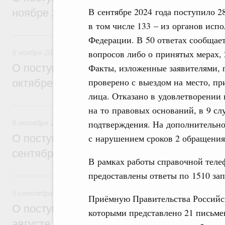
В сентябре 2024 года поступило 28
ноябре 2025 года обращениях граждан
в том числе 133 – из органов исп
6 ноября 2025, четверг
Федерации. В 50 ответах сообщае
вопросов либо о принятых мерах, 
6 ноября 2025
Факты, изложенные заявителями, п
О поступивших в Правительство Россий
проверено с выездом на место, п
октябре 2025 года обращениях граждан
лица. Отказано в удовлетворении 
6 октября 2025, понедельник
на то правовых оснований, в 9 с
подтверждения. На дополнительно
6 октября 2025
с нарушением сроков 2 обращения
О поступивших в Правительство Россий
сентябре 2025 года обращениях граждан
В рамках работы справочной теле
предоставлены ответы по 1510 зап
5 сентября 2025, пятница
5 сентября 2025
Приёмную Правительства Российск
О поступивших в Правительство Россий
которыми представлено 21 письме
августе 2025 года обращениях граждан