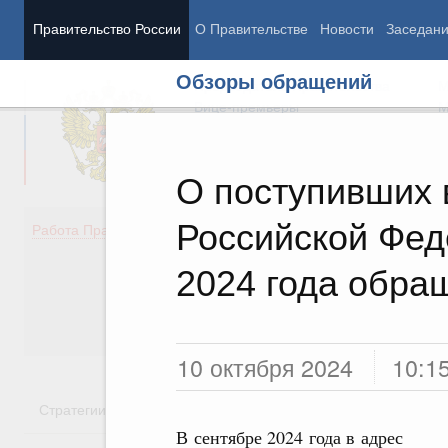
Правительство России
О Правительстве
Новости
Заседан
Обзоры обращений
Председатель Правительства
М
Вице-премьеры
М
О поступивших 
Российской Фед
Демография
Занято
Работа Правительства
Здоровье
Технол
Образование
Эконом
2024 года обра
Культура
Финан
Общество
Социал
Государство
10 октября 2024
10:1
Стратегии
Государственные программы
Национальн
В сентябре 2024 года в адрес