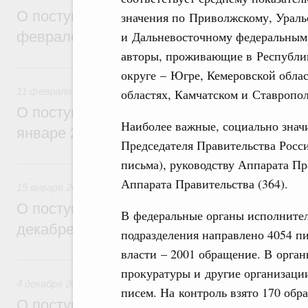
О поступивших в Правительство Россий
значения по Приволжскому, Ураль
и Дальневосточному федеральным 
феврале 2026 года обращениях граждан
авторы, проживающие в Республи
11 февраля, среда
округе – Югре, Кемеровской облас
11 февраля 2026
областях, Камчатском и Ставропол
О поступивших в Правительство Россий
Наиболее важные, социально знач
январе 2026 года обращениях граждан
Председателя Правительства Росси
письма), руководству Аппарата Пр
15 января, четверг
Аппарата Правительства (364).
15 января 2026
О поступивших в Правительство Россий
В федеральные органы исполнител
декабре 2025 года обращениях граждан
подразделения направлено 4054 п
власти – 2001 обращение. В орган
4 декабря 2025, четверг
прокуратуры и другие организаци
4 декабря 2025
писем. На контроль взято 170 обр
О поступивших в Правительство Россий