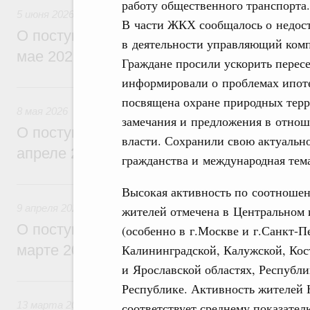
работу общественного транспорта.
5 июня 2026
В части ЖКХ сообщалось о недос
О поступивших в Правительство Россий
в деятельности управляющий комп
мае 2026 года обращениях граждан
Граждане просили ускорить пересе
информировали о проблемах ипоте
8 мая, пятница
посвящена охране природных тер
8 мая 2026
замечания и предложения в отнош
О поступивших в Правительство Россий
власти. Сохранили свою актуальн
апреле 2026 года обращениях граждан
гражданства и международная тем
9 апреля, четверг
Высокая активность по соотношен
9 апреля 2026
жителей отмечена в Центральном 
О поступивших в Правительство Россий
(особенно в г.Москве и г.Санкт-П
Калининградской, Калужской, Кос
марте 2026 года обращениях граждан
и Ярославской областях, Республи
13 марта, пятница
Республике. Активность жителей 
13 марта 2026
соответствует среднему показате