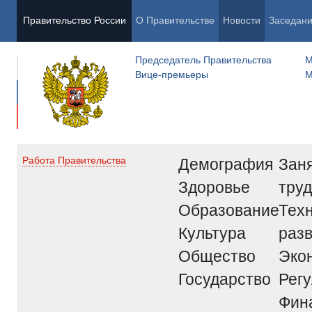
Правительство России
О Правительстве
Новости
Заседан
Председатель Правительства
М
Вице-премьеры
М
Демография
Заня
Работа Правительства
Здоровье
труд
Образование
Тех
Культура
раз
Общество
Эко
Государство
Рег
Фин