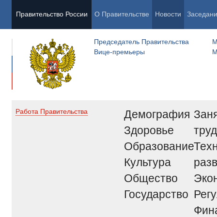
Правительство России
О Правительстве
Новости
Заседан
Председатель Правительства
М
Вице-премьеры
М
Демография
Заня
Работа Правительства
Здоровье
труд
Образование
Тех
Культура
раз
Общество
Эко
Государство
Рег
Фин