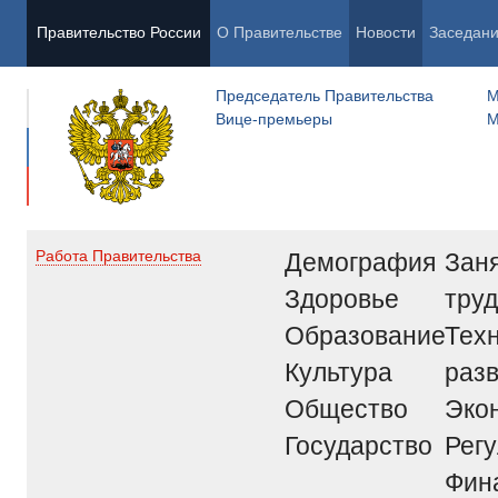
Правительство России
О Правительстве
Новости
Заседан
Председатель Правительства
М
Вице-премьеры
М
Демография
Заня
Работа Правительства
Здоровье
труд
Образование
Тех
Культура
раз
Общество
Эко
Государство
Рег
Фин