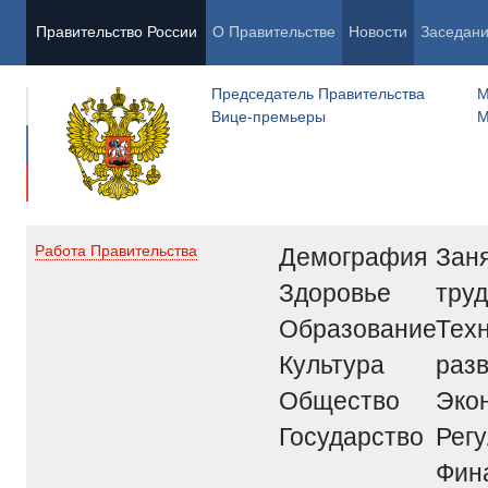
Правительство России
О Правительстве
Новости
Заседан
Председатель Правительства
М
Вице-премьеры
М
Демография
Заня
Работа Правительства
Здоровье
труд
Образование
Тех
Культура
раз
Общество
Эко
Государство
Рег
Фин