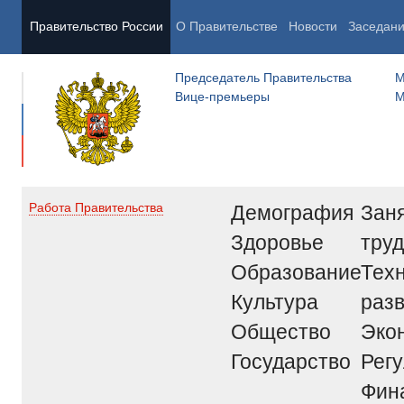
Правительство России
О Правительстве
Новости
Заседан
Председатель Правительства
М
Вице-премьеры
М
Демография
Заня
Работа Правительства
Здоровье
труд
Образование
Тех
Культура
раз
Общество
Эко
Государство
Рег
Фин