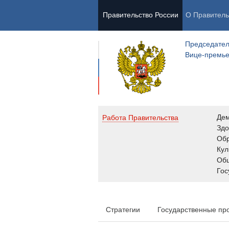
Правительство России
О Правитель
Председател
Вице-премь
Де
Работа Правительства
Здо
Обр
Кул
Об
Гос
Стратегии
Государственные пр