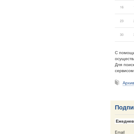
16
23
30
С помощь
осуществ
Для поиск
сервисо
Архи
Подпи
Ежеднев
Email