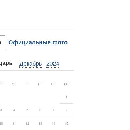
ю
Официальные фото
Декабрь
2024
дарь
ВТ
СР
ЧТ
ПТ
СБ
ВС
1
3
4
5
6
7
8
10
11
12
13
14
15