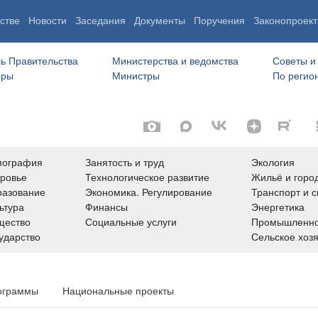
стве
Новости
Заседания
Документы
Поручения
Законопроект
ь Правительства
Министерства и ведомства
Советы и
еры
Министры
По регио
мография
Занятость и труд
Экология
ровье
Технологическое развитие
Жильё и горо
азование
Экономика. Регулирование
Транспорт и с
ьтура
Финансы
Энергетика
щество
Социальные услуги
Промышленно
ударство
Сельское хоз
ограммы
Национальные проекты