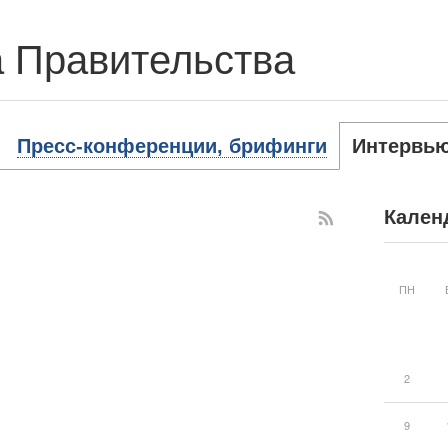
 Правительства
Пресс-конференции, брифинги
Интервь
Кален
ПН
2
9