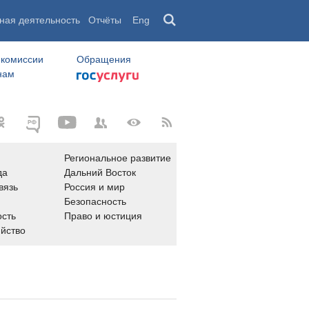
ная деятельность
Отчёты
Eng
 комиссии
Обращения
нам
Региональное развитие
да
Дальний Восток
вязь
Россия и мир
Безопасность
сть
Право и юстиция
яйство