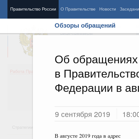
Правительство России
О Правительстве
Новости
Заседан
Обзоры обращений
Председатель Правительства
М
Вице-премьеры
М
Об обращениях 
в Правительств
Демография
Занято
Работа Правительства
Здоровье
Технол
Образование
Эконом
Федерации в авг
Культура
Финан
Общество
Социал
Государство
9 сентября 2019
18:0
Стратегии
Государственные программы
Национальн
В августе 2019 года в адрес