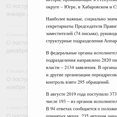
О поступивших в Правительство Россий
округе – Югре, в Хабаровском и С
январе 2026 года обращениях граждан
Наиболее важные, социально знач
секретариаты Председателя Прави
15 января, четверг
заместителей (74 письма), руковод
15 января 2026
структурные подразделения Аппар
О поступивших в Правительство Россий
декабре 2025 года обращениях граждан
В федеральные органы исполнител
подразделения направлено 2820 п
4 декабря 2025, четверг
власти – 2134 заявления. В орган
4 декабря 2025
и другие организации переадресо
О поступивших в Правительство Россий
контроль взято 295 обращений.
ноябре 2025 года обращениях граждан
В августе 2019 года поступило 373
6 ноября 2025, четверг
числе 193 – из органов исполните
В 94 ответах сообщается о полож
6 ноября 2025
принятых мерах, 235 авторам дан
О поступивших в Правительство Россий