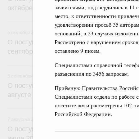
заявителями, подтвердились в 11 
октябре 2025 года обращениях граждан
место, к ответственности привлеч
6 октября 2025, понедельник
удовлетворении просьб 35 авторам
оснований, в 23 случаях изложен
6 октября 2025
Рассмотрено с нарушением сроков
О поступивших в Правительство Россий
оставлено 9 писем.
сентябре 2025 года обращениях граждан
Специалистами справочной телефо
5 сентября 2025, пятница
разъяснения по 3456 запросам.
5 сентября 2025
О поступивших в Правительство Россий
Приёмную Правительства Российск
августе 2025 года обращениях граждан
Специалистами отдела по работе 
посетителям и рассмотрены 102 п
7 августа 2025, четверг
Российской Федерации.
7 августа 2025
О поступивших в Правительство Россий
июле 2025 года обращениях граждан