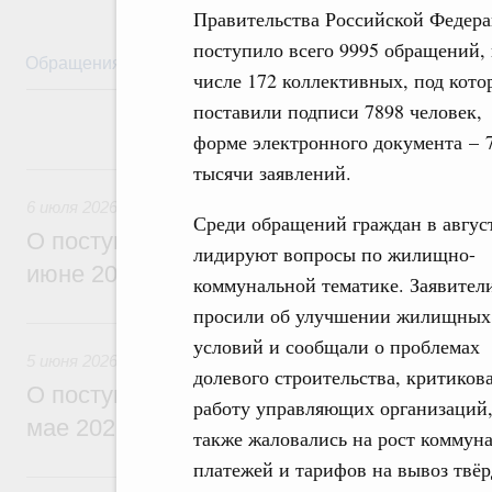
Правительства Российской Федер
поступило всего 9995 обращений, 
Обращения
Личный приём
Правовая база
Обз
числе 172 коллективных, под кот
поставили подписи 7898 человек,
форме электронного документа – 7
6 июля, понедельник
тысячи заявлений.
6 июля 2026
Среди обращений граждан в авгус
О поступивших в Правительство Россий
лидируют вопросы по жилищно-
июне 2026 года обращениях граждан
коммунальной тематике. Заявител
просили об улучшении жилищных
5 июня, пятница
условий и сообщали о проблемах
5 июня 2026
долевого строительства, критиков
О поступивших в Правительство Россий
работу управляющих организаций,
мае 2026 года обращениях граждан
также жаловались на рост коммун
платежей и тарифов на вывоз твё
8 мая, пятница