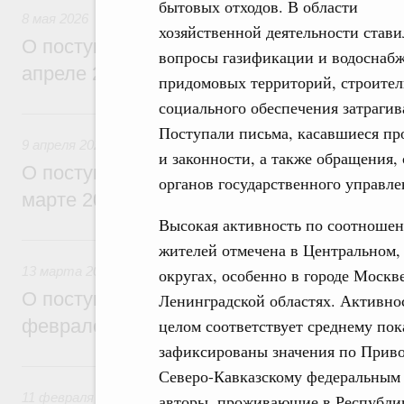
бытовых отходов. В области
8 мая 2026
хозяйственной деятельности стави
О поступивших в Правительство Россий
вопросы газификации и водоснабж
апреле 2026 года обращениях граждан
придомовых территорий, строитель
социального обеспечения затрагив
9 апреля, четверг
Поступали письма, касавшиеся пр
9 апреля 2026
и законности, а также обращения,
О поступивших в Правительство Россий
органов государственного управле
марте 2026 года обращениях граждан
Высокая активность по соотношен
13 марта, пятница
жителей отмечена в Центральном,
13 марта 2026
округах, особенно в городе Москв
О поступивших в Правительство Россий
Ленинградской областях. Активно
целом соответствует среднему пок
феврале 2026 года обращениях граждан
зафиксированы значения по Приво
11 февраля, среда
Северо-Кавказскому федеральным 
11 февраля 2026
авторы, проживающие в Республи