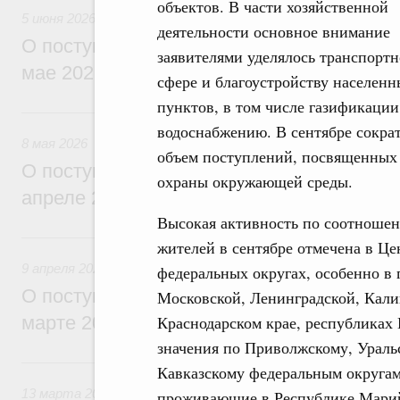
объектов. В части хозяйственной
5 июня 2026
деятельности основное внимание
О поступивших в Правительство Россий
заявителями уделялось транспорт
мае 2026 года обращениях граждан
сфере и благоустройству населенн
пунктов, в том числе газификации
8 мая, пятница
водоснабжению. В сентябре сокра
8 мая 2026
объем поступлений, посвященных 
О поступивших в Правительство Россий
охраны окружающей среды.
апреле 2026 года обращениях граждан
Высокая активность по соотношен
9 апреля, четверг
жителей в сентябре отмечена в Ц
9 апреля 2026
федеральных округах, особенно в 
О поступивших в Правительство Россий
Московской, Ленинградской, Кали
Краснодарском крае, республиках
марте 2026 года обращениях граждан
значения по Приволжскому, Ураль
13 марта, пятница
Кавказскому федеральным округам
13 марта 2026
проживающие в Республике Марий 