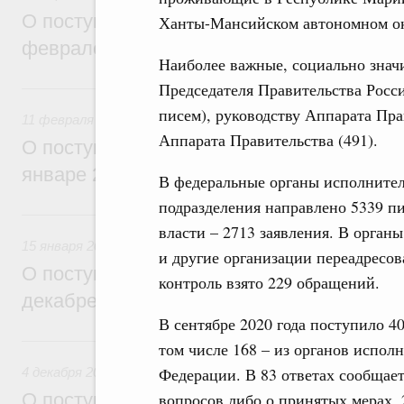
О поступивших в Правительство Россий
Ханты-Мансийском автономном ок
феврале 2026 года обращениях граждан
Наиболее важные, социально знач
Председателя Правительства Росси
11 февраля, среда
писем), руководству Аппарата Пра
11 февраля 2026
Аппарата Правительства (491).
О поступивших в Правительство Россий
январе 2026 года обращениях граждан
В федеральные органы исполнител
подразделения направлено 5339 п
15 января, четверг
власти – 2713 заявления. В орган
15 января 2026
и другие организации переадресо
О поступивших в Правительство Россий
контроль взято 229 обращений.
декабре 2025 года обращениях граждан
В сентябре 2020 года поступило 40
4 декабря 2025, четверг
том числе 168 – из органов испол
Федерации. В 83 ответах сообщае
4 декабря 2025
вопросов либо о принятых мерах, 
О поступивших в Правительство Россий