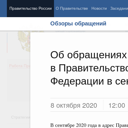
Правительство России
О Правительстве
Новости
Заседан
Обзоры обращений
Председатель Правительства
М
Вице-премьеры
М
Об обращениях 
в Правительств
Демография
Занято
Работа Правительства
Здоровье
Технол
Образование
Эконом
Федерации в се
Культура
Финан
Общество
Социал
Государство
8 октября 2020
12:00
Стратегии
Государственные программы
Национальн
В сентябре 2020 года в адрес Пра