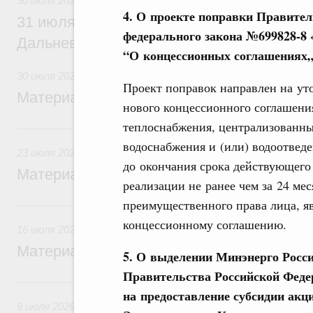
30 июля 2026
4. О проекте поправки Правител
31 июля Михаил Мишустин совершит раб
федерального закона №699828-8
Дальневосточный федеральный округ
“О концессионных соглашениях
30 июля 2026
Проект поправок направлен на ут
Материалы к заседанию Правительства 3
нового концессионного соглашения
теплоснабжения, централизованны
23 июля, четверг
водоснабжения и (или) водоотведе
23 июля 2026
до окончания срока действующего
Материалы к заседанию Правительства 2
реализации не ранее чем за 24 ме
преимущественного права лица, 
16 июля, четверг
концессионному соглашению.
16 июля 2026
Материалы к заседанию Правительства 1
5. О выделении Минэнерго России
Правительства Российской Феде
9 июля, четверг
на предоставление субсидии ак
9 июля 2026