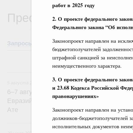
работ в 2025 году
Пресс-служба Правите
2. О проекте федерального закон
Федерального закона “Об испол
Законопроект направлен на исклю
Запросы СМИ
Анонсы
Пресс-конфере
бюджетополучателей задолженнос
штрафной санкцией за неисполне
неимущественного характера.
5 августа, среда
3. О проекте федерального закон
5 августа 2026
и 23.68 Кодекса Российской Фед
6–7 августа Михаил Мишустин примет уч
правонарушениях»
Евразийского межправительственного со
Законопроект направлен на устан
Ате
должников-бюджетополучателей з
30 июля, четверг
исполнительных документов неиму