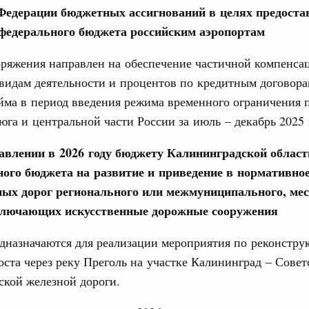
Федерации бюджетных ассигнований в целях предоста
 Правительства
 федерального бюджета российским аэропортам
ряжения направлен на обеспечение частичной компенса
видам деятельности и процентов по кредитным договора
йма в период введения режима временного ограничения
Пресс-конференции, брифинги
Интервь
юга и центральной части России за июль – декабрь 2025 
Кален
авлении в 2026 году бюджету Калининградской област
 августа, среда
ного бюджета на развитие и приведение в нормативное
ых дорог регионального или межмуниципального, мес
ПН
мет участие в заседании Евразийского
ключающих искусственные дорожные сооружения
 Чолпон-Ате
дназначаются для реализации мероприятия по реконстру
0 июля, четверг
оста через реку Преголь на участке Калининград – Совет
3
ской железной дороги.
ит рабочую поездку в Дальневосточный
10