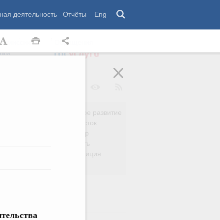
ная деятельность
Отчёты
Eng
 комиссии
Обращения
нам
Региональное развитие
да
Дальний Восток
вязь
Россия и мир
Безопасность
сть
Право и юстиция
яйство
ительства