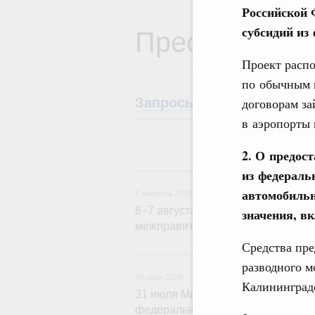
Российской 
Пресс-служба
субсидий из
Проект распо
по обычным 
договорам за
Запросы СМИ
Анонсы
в аэропорты 
2.
О предост
5
из федераль
автомобильн
5 августа 2026
6–7 августа Михаил Мишустин при
значения, в
межправительственного совета в
Средства пре
3
разводного м
30 июля 2026
Калининград
31 июля Михаил Мишустин соверш
федеральный округ