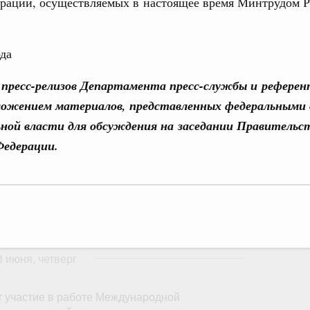
грации, осуществляемых в настоящее время Минтрудом Р
ой промышленной выставке «Иннопром»
Ежеднев
 июля, четверг
Email
ода
ьства 2 июля 2026 года
пресс-релизов Департамента пресс-службы и рефере
ложением материалов, представленных федеральными
юня, понедельник
ной власти для обсуждения на заседании Правительс
Email
Федерации.
ится с представителями Совета палаты
 Собрания
5 июня, четверг
ьства 25 июня 2026 года
8 июня, четверг
 участие в работе Международной