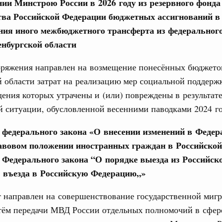
нии Минстрою России в 2026 году из резервного фонда
17
ва Российской Федерации бюджетных ассигнований в
ния иного межбюджетного трансферта из федеральног
ьства 30 июля 2026 года
24
нбургской области
3 июля, четверг
31
оряжения направлен на возмещение понесённых бюджет
ьства 23 июля 2026 года
 области затрат на реализацию мер социальной поддерж
С помощь
ния которых утрачены и (или) повреждены в результат
6 июля, четверг
осуществ
Для поиск
 ситуации, обусловленной весенними паводками 2024 го
сервисо
ьства 16 июля 2026 года
е федерального закона «О внесении изменений в Феде
Выбра
авовом положении иностранных граждан в Российско
 июля, четверг
пери
⁶ Федерального закона “О порядке выезда из Российск
Архи
 въезда в Российскую Федерацию„»
ьства 9 июля 2026 года
юля, воскресенье
т направлен на совершенствование государственной миг
тём передачи МВД России отдельных полномочий в сфер
Подпи
шит рабочую поездку в Свердловскую область