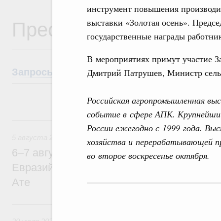
инструмент повышения производ
Пресс-служба Правите
выставки «Золотая осень». Предсе
государственные награды работн
В мероприятиях примут участие З
Дмитрий Патрушев, Министр сельс
Запросы СМИ
Анонсы
Пресс-конфере
Российская агропромышленная выс
событие в сфере АПК. Крупнейши
5 августа, среда
России ежегодно с 1999 года. Выс
5 августа 2026
хозяйства и перерабатывающей 
6–7 августа Михаил Мишустин примет уч
во второе воскресенье октября.
Евразийского межправительственного со
Ате
30 июля, четверг