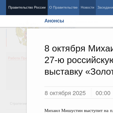
Правительство России
О Правительстве
Новости
Заседан
Анонсы
Председатель Правительства
М
Вице-премьеры
М
8 октября Миха
27-ю российск
Демография
Занято
Работа Правительства
Здоровье
Технол
Образование
Эконом
выставку «Золо
Культура
Финан
Общество
Социал
Государство
8 октября 2025
00:00
Стратегии
Государственные программы
Национальн
Михаил Мишустин выступит на пл